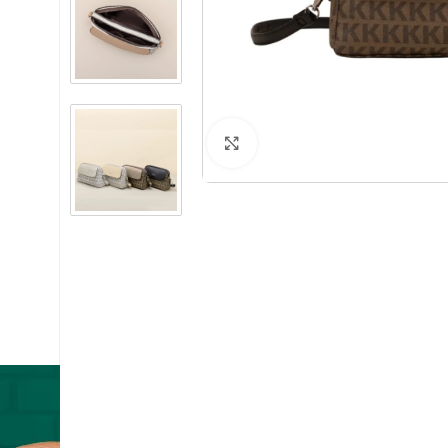
ATENDIMENTO:
Clique para ampliar
+55 11 3428-9599
/ssbrasil.oficial
@ssbrasilshop
atendimento@ssbrasil.com