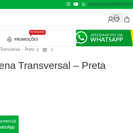
DÚVIDAS
SUPORTE
POLÍTIC
NOVIDADE
ATENDIMENTO VIA
PROMOÇÕES
WHATSAPP
Transversal – Preta
na Transversal – Preta
omercial
hatsApp