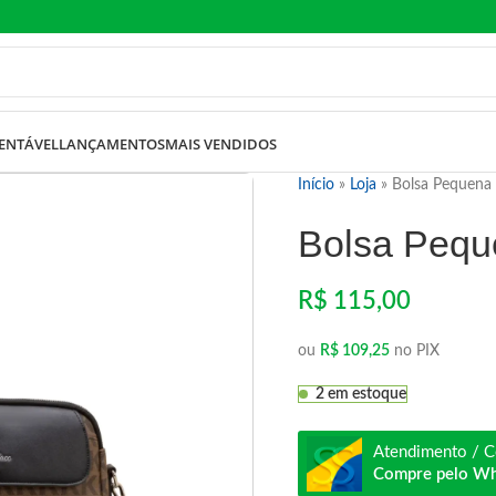
ENTÁVEL
LANÇAMENTOS
MAIS VENDIDOS
Início
»
Loja
»
Bolsa Pequena 
Bolsa Peque
R$
115,00
ou
R$
109,25
no PIX
2 em estoque
Atendimento / C
Compre pelo W