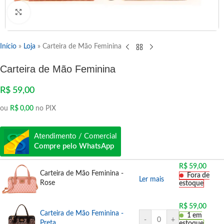
Clique para ampliar
Início
»
Loja
»
Carteira de Mão Feminina
Carteira de Mão Feminina
R$
59,00
ou
R$
0,00
no PIX
Atendimento / Comercial
Compre pelo WhatsApp
R$
59,00
Carteira de Mão Feminina -
Fora de
Ler mais
Rose
estoque
R$
59,00
Carteira de Mão Feminina -
1 em
-
+
Preta
estoque