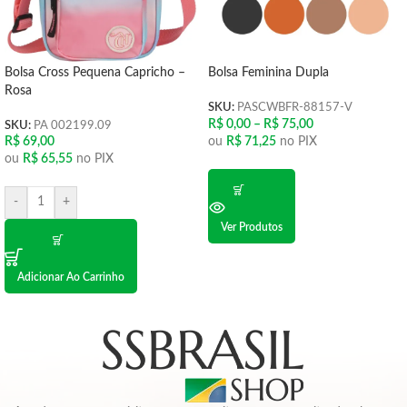
Bolsa Cross Pequena Capricho –
Bolsa Feminina Dupla
Rosa
SKU:
PASCWBFR-88157-V
R$
0,00
–
R$
75,00
SKU:
PA 002199.09
ou
R$
71,25
no PIX
R$
69,00
ou
R$
65,55
no PIX
-
+
Ver Produtos
Adicionar Ao Carrinho