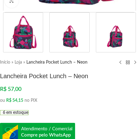
Clique para ampliar
Início
»
Loja
»
Lancheira Pocket Lunch – Neon
Lancheira Pocket Lunch – Neon
R$
57,00
ou
R$
54,15
no PIX
6 em estoque
Atendimento / Comercial
Compre pelo WhatsApp