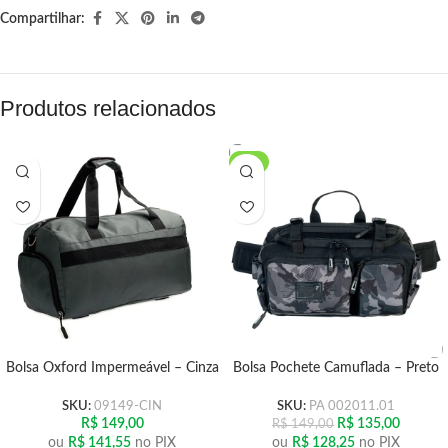
Compartilhar:
Produtos relacionados
-9%
Bolsa Oxford Impermeável – Cinza
Bolsa Pochete Camuflada – Preto
SKU:
09149-CIN
SKU:
PA 002011.01
R$
149,00
R$
135,00
R$
149,00
ou
R$
141,55
no PIX
ou
R$
128,25
no PIX