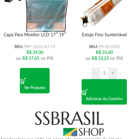
Capa Para Monitor LCD 17″ 19″
Estojo Fino Sustentável
SKU:
PAP-AVULSO-19
SKU:
PA 001003
R$
39,00
R$
35,00
ou
R$
37,05
no PIX
ou
R$
33,25
no PIX
-
+
Ver Produtos
Adicionar Ao Carrinho