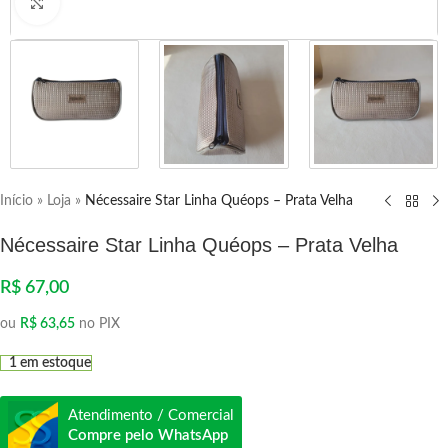
Clique para ampliar
Início
»
Loja
»
Nécessaire Star Linha Quéops – Prata Velha
Nécessaire Star Linha Quéops – Prata Velha
R$
67,00
ou
R$
63,65
no PIX
1 em estoque
Atendimento / Comercial
Compre pelo WhatsApp