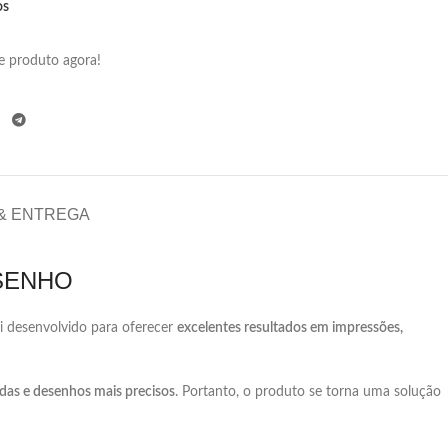
os
e produto agora!
 & ENTREGA
SENHO
oi
desenvolvido
para
oferecer
excelentes
resultados
em
impressões,
idas
e
desenhos
mais
precisos
.
Portanto,
o
produto
se
torna
uma
solução