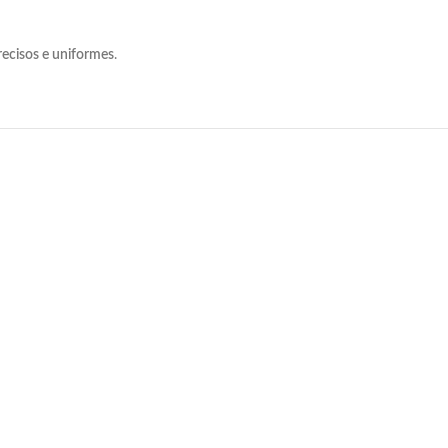
recisos
e
uniformes
.