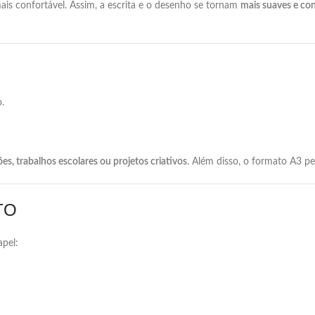
ais
confortável.
Assim,
a
escrita
e
o
desenho
se
tornam
mais
suaves
e
con
.
ões,
trabalhos
escolares
ou
projetos
criativos
.
Além
disso,
o
formato
A3
pe
TO
apel: