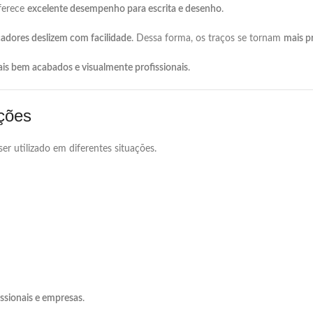
ferece
excelente
desempenho
para
escrita
e
desenho
.
adores
deslizem
com
facilidade
.
Dessa
forma,
os
traços
se
tornam
mais
p
ais
bem
acabados
e
visualmente
profissionais
.
ações
ser
utilizado
em
diferentes
situações.
issionais
e
empresas
.