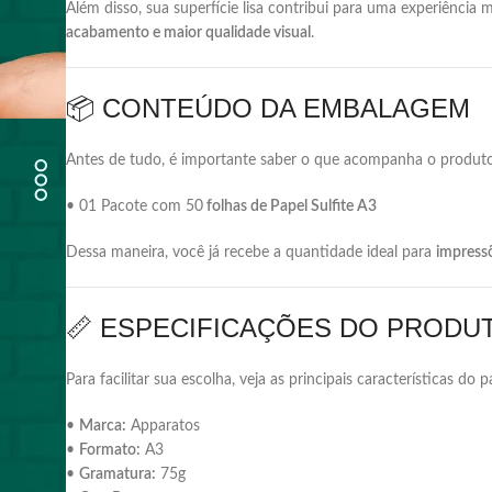
Além
disso,
sua
superfície
lisa
contribui
para
uma
experiência
m
acabamento
e
maior
qualidade
visual
.
📦
CONTEÚDO
DA
EMBALAGEM
Antes
de
tudo,
é
importante
saber
o
que
acompanha
o
produto
•
01
Pacote
com 50
folhas
de
Papel
Sulfite
A3
Dessa
maneira,
você
já
recebe
a
quantidade
ideal
para
impress
📏
ESPECIFICAÇÕES
DO
PRODU
Para
facilitar
sua
escolha,
veja
as
principais
características
do
p
•
Marca:
Apparatos
•
Formato:
A3
•
Gramatura:
75g