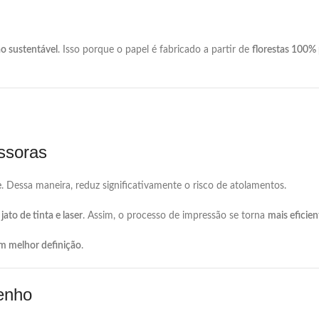
ão
sustentável
.
Isso
porque
o
papel
é
fabricado
a
partir
de
florestas
100%
ssoras
e
.
Dessa
maneira,
reduz
significativamente
o
risco
de
atolamentos.
s
jato
de
tinta
e
laser
.
Assim,
o
processo
de
impressão
se
torna
mais
eficie
om
melhor
definição
.
enho