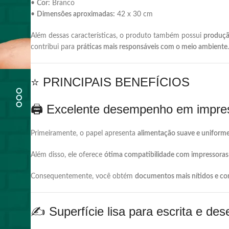
•
Cor:
Branco
•
Dimensões
aproximadas:
42
x
30
cm
Além
dessas
características,
o
produto
também
possui
produç
contribui
para
práticas
mais
responsáveis
com
o
meio
ambiente
.
⭐
PRINCIPAIS
BENEFÍCIOS
🖨️
Excelente
desempenho
em
impre
Primeiramente,
o
papel
apresenta
alimentação
suave
e
uniform
Além
disso,
ele
oferece
ótima
compatibilidade
com
impressora
Consequentemente,
você
obtém
documentos
mais
nítidos
e
c
✍️
Superfície
lisa
para
escrita
e
des