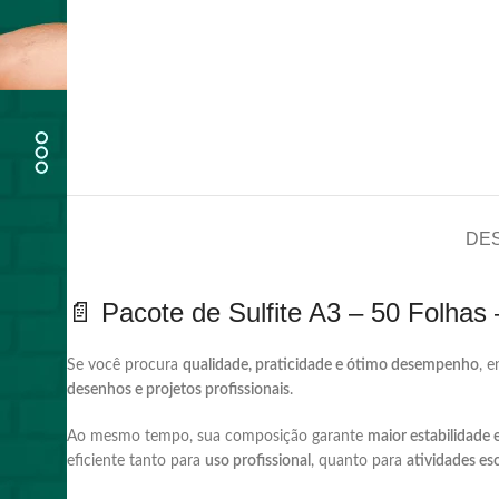
DE
📄 Pacote de Sulfite A3 – 50 Folhas
Se
você
procura
qualidade,
praticidade
e
ótimo
desempenho
,
e
desenhos
e
projetos
profissionais
.
Ao
mesmo
tempo,
sua
composição
garante
maior
estabilidade
eficiente
tanto
para
uso
profissional
,
quanto
para
atividades
es