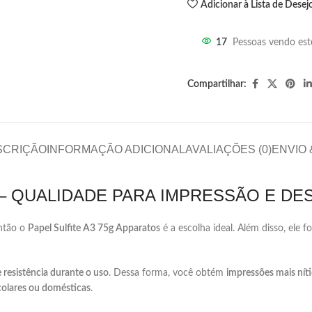
Adicionar à Lista de Desej
17
Pessoas vendo est
Compartilhar:
SCRIÇÃO
INFORMAÇÃO ADICIONAL
AVALIAÇÕES (0)
ENVIO
–
QUALIDADE
PARA
IMPRESSÃO
E
DE
ntão
o
Papel
Sulfite
A3
75g
Apparatos
é
a
escolha
ideal.
Além
disso,
ele
f
e
resistência
durante
o
uso
.
Dessa
forma,
você
obtém
impressões
mais
nít
colares
ou
domésticas
.