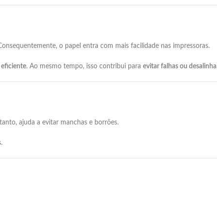
Consequentemente,
o
papel
entra
com
mais
facilidade
nas
impressoras.
e
eficiente
.
Ao
mesmo
tempo,
isso
contribui
para
evitar
falhas
ou
desalinh
tanto,
ajuda
a
evitar
manchas
e
borrões.
s
.