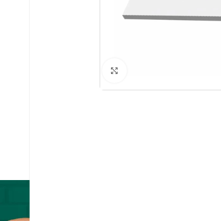
ATENDIMENTO:
Clique para ampliar
+55 11 3428-9599
/ssbrasil.oficial
@ssbrasilshop
atendimento@ssbrasil.com