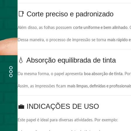
📑
Corte
preciso
e
padronizado
Além
disso,
as
folhas
possuem
corte
uniforme
e
bem
alinhado
.
Dessa
maneira,
o
processo
de
impressão
se
torna
mais
rápido
💧
Absorção
equilibrada
de
tinta
Da
mesma
forma,
o
papel
apresenta
boa
absorção
de
tinta
.
Por
Assim,
as
impressões
ficam
mais
limpas,
definidas
e
profissionai
💼
INDICAÇÕES
DE
USO
Este
papel
é
ideal
para
diversas
atividades.
Por
exemplo: