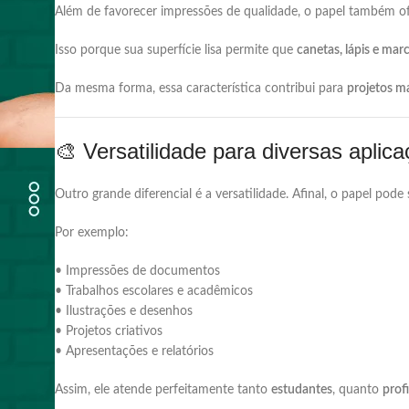
Além
de
favorecer
impressões
de
qualidade,
o
papel
também
o
Isso
porque
sua
superfície
lisa
permite
que
canetas,
lápis
e
marc
Da
mesma
forma,
essa
característica
contribui
para
projetos
m
🎨
Versatilidade
para
diversas
aplic
Outro
grande
diferencial
é
a
versatilidade.
Afinal,
o
papel
pode
Por
exemplo:
•
Impressões
de
documentos
•
Trabalhos
escolares
e
acadêmicos
•
Ilustrações
e
desenhos
•
Projetos
criativos
•
Apresentações
e
relatórios
Assim,
ele
atende
perfeitamente
tanto
estudantes
,
quanto
prof