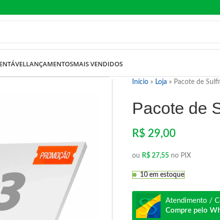
ENTÁVEL
LANÇAMENTOS
MAIS VENDIDOS
Início
»
Loja
»
Pacote de Sulfi
Pacote de S
R$
29,00
ou
R$
27,55
no PIX
10 em estoque
Atendimento / C
Compre pelo W