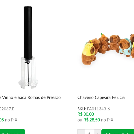
e Vinho e Saca Rolhas de Pressão
Chaveiro Capivara Pelúcia
02067.B
SKU:
PA011343-6
R$
30,00
05
no PIX
ou
R$
28,50
no PIX