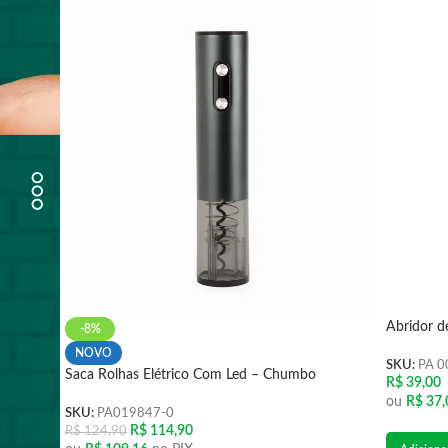
Abridor d
-8%
NOVO
SKU:
PA 0
Saca Rolhas Elétrico Com Led – Chumbo
R$
39,00
ou
R$
37,
SKU:
PA019847-0
R$
114,90
R$
124,90