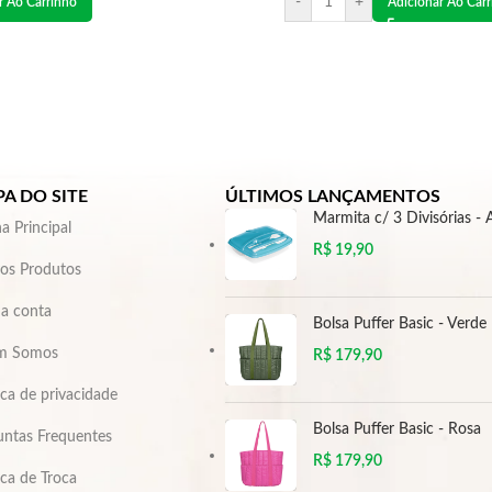
-
+
r Ao Carrinho
Adicionar Ao Car
A DO SITE
ÚLTIMOS LANÇAMENTOS
Marmita c/ 3 Divisórias - 
a Principal
R$
19,90
os Produtos
a conta
Bolsa Puffer Basic - Verde
m Somos
R$
179,90
ica de privacidade
Bolsa Puffer Basic - Rosa
untas Frequentes
R$
179,90
ica de Troca