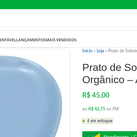
ENTÁVEL
LANÇAMENTOS
MAIS VENDIDOS
Início
»
Loja
»
Prato de Sobre
Prato de S
Orgânico – 
R$
45,00
ou
R$
42,75
no PIX
6 em estoque