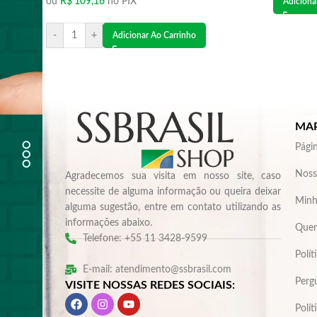
ou
R$
109,16
no PIX
Adiciona
-
+
Adicionar Ao Carrinho
MAP
Págin
Noss
Agradecemos sua visita em nosso site, caso
necessite de alguma informação ou queira deixar
Minh
alguma sugestão, entre em contato utilizando as
informações abaixo.
Que
Telefone: +55 11 3428-9599
Polít
E-mail: atendimento@ssbrasil.com
Perg
VISITE NOSSAS REDES SOCIAIS:
Polít