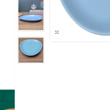
ATENDIMENTO:
Clique para ampliar
+55 11 3428-9599
/ssbrasil.oficial
@ssbrasilshop
atendimento@ssbrasil.com