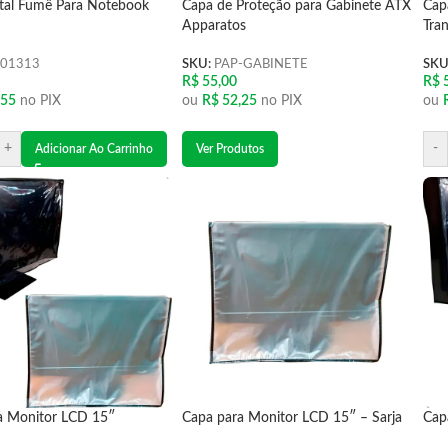
stal Fumê Para Notebook
Capa de Proteção para Gabinete ATX
Cap
Apparatos
Tra
001313
SKU:
PAP-GABINETE
SKU
R$
55,00
R$
5
,55
no PIX
ou
R$
52,25
no PIX
ou
+
-
Adicionar Ao Carrinho
Ver Produtos
a Monitor LCD 15″
Capa para Monitor LCD 15″ – Sarja
Cap