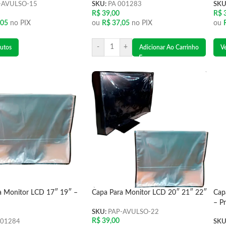
-AVULSO-15
SKU:
PA 001283
SKU
R$
39,00
R$
3
,05
no PIX
ou
R$
37,05
no PIX
ou
-
+
utos
Adicionar Ao Carrinho
V
a Monitor LCD 17″ 19″ –
Capa Para Monitor LCD 20″ 21″ 22″
Cap
– P
SKU:
PAP-AVULSO-22
R$
39,00
001284
SKU