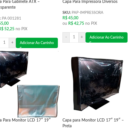
a Para Gabinete ATX –
Capa Para Impressora Diversos
nsparente
SKU:
PAP-IMPRESSORA
R$
45,00
:
PA 001281
ou
R$
42,75
no PIX
5,00
R$
52,25
no PIX
-
+
Adicionar Ao Carrinho
+
Adicionar Ao Carrinho
a Para Monitor LCD 17″ 19″
Capa para Monitor LCD 17″ 19″ –
Preta