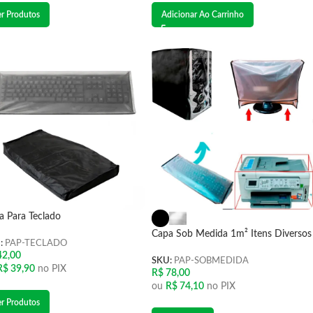
er Produtos
Adicionar Ao Carrinho
a Para Teclado
Capa Sob Medida 1m² Itens Diversos
:
PAP-TECLADO
2,00
SKU:
PAP-SOBMEDIDA
R$
39,90
no PIX
R$
78,00
ou
R$
74,10
no PIX
er Produtos