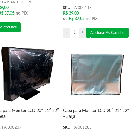
:
PAP-AVULSO-19
9,00
SKU:
PA 000115
R$
37,05
no PIX
R$
39,00
ou
R$
37,05
no PIX
er Produtos
-
+
Adicionar Ao Carrinho
a para Monitor LCD 20″ 21″ 22″
Capa para Monitor LCD 20″ 21″ 22″
reta
– Sarja
:
PA 000207
SKU:
PA 001285