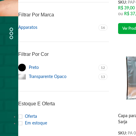
SKU:
PAP
R$
39,00
ou
R$
37
Filtrar Por Marca
Apparatos
16
Ver Prod
Filtrar Por Cor
Preto
12
Transparente Opaco
13
Estoque E Oferta
Capa par
Oferta
Sarja
Em estoque
SKU:
PA 