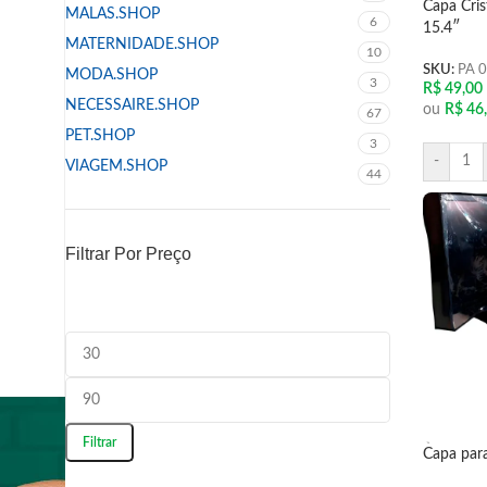
Capa Cri
MALAS.SHOP
6
15.4″
MATERNIDADE.SHOP
10
SKU:
PA 
MODA.SHOP
3
R$
49,00
NECESSAIRE.SHOP
ou
R$
46
67
PET.SHOP
ATENDIMENTO:
3
-
VIAGEM.SHOP
44
+55 11 3428-9599
/ssbrasil.oficial
Filtrar Por Preço
@ssbrasilshop
atendimento@ssbrasil.com
Filtrar
Capa par