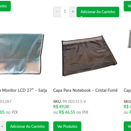
utos
V
-
+
Adicionar Ao Carrinho
a Monitor LCD 27″ – Sarja
Capa Para Notebook – Cristal Fumê
Cap
001287
SKU:
PA 001313-V
SKU
R$
49,00
R$
4
,05
no PIX
ou
R$
46,55
no PIX
ou
+
Adicionar Ao Carrinho
Ver Produtos
V