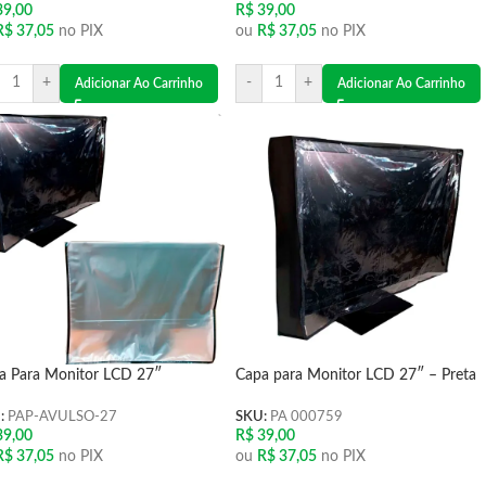
9,00
R$
39,00
R$
37,05
no PIX
ou
R$
37,05
no PIX
+
-
+
Adicionar Ao Carrinho
Adicionar Ao Carrinho
a Para Monitor LCD 27″
Capa para Monitor LCD 27″ – Preta
:
PAP-AVULSO-27
SKU:
PA 000759
9,00
R$
39,00
R$
37,05
no PIX
ou
R$
37,05
no PIX