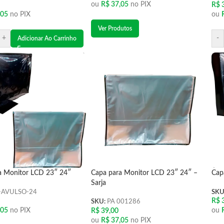
ou
R$
37,05
no PIX
R$
3
,05
no PIX
ou
Ver Produtos
+
-
Adicionar Ao Carrinho
a Monitor LCD 23″ 24″
Capa para Monitor LCD 23″ 24″ –
Cap
Sarja
-AVULSO-24
SKU
R$
3
SKU:
PA 001286
,05
no PIX
ou
R$
39,00
ou
R$
37,05
no PIX