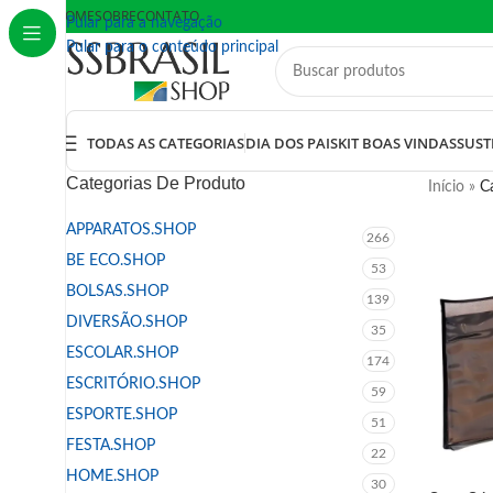
HOME
SOBRE
CONTATO
Pular para a navegação
Pular para o conteúdo principal
TODAS AS CATEGORIAS
DIA DOS PAIS
KIT BOAS VINDAS
SUST
Categorias De Produto
Início
»
C
APPARATOS.SHOP
266
BE ECO.SHOP
53
BOLSAS.SHOP
139
DIVERSÃO.SHOP
35
ESCOLAR.SHOP
174
ESCRITÓRIO.SHOP
59
ESPORTE.SHOP
51
FESTA.SHOP
22
HOME.SHOP
30