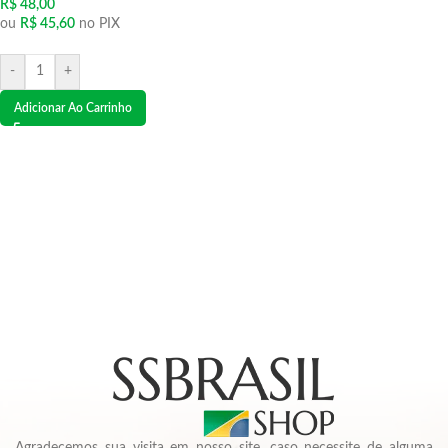
R$
48,00
ou
R$
45,60
no PIX
-
+
Adicionar Ao Carrinho
Agradecemos sua visita em nosso site, caso necessite de alguma