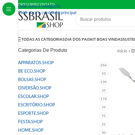
HOME
SOBRE
CONTATO
Pular para a navegação
Pular para o conteúdo principal
TODAS AS CATEGORIAS
DIA DOS PAIS
KIT BOAS VINDAS
SUSTE
Categorias De Produto
Início
»
D
APPARATOS.SHOP
266
BE ECO.SHOP
53
BOLSAS.SHOP
139
DIVERSÃO.SHOP
35
ESCOLAR.SHOP
174
ESCRITÓRIO.SHOP
59
ESPORTE.SHOP
51
FESTA.SHOP
22
HOME.SHOP
30