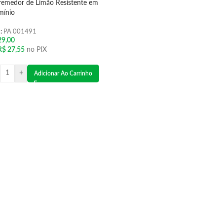
remedor de Limão Resistente em
mínio
:
PA 001491
9,00
R$
27,55
no PIX
+
Adicionar Ao Carrinho