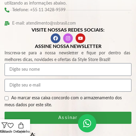
utilizando as informações abaixo.
Telefone: +55 11 3428-9599
E-mail: atendimento@ssbrasil.com
VISITE NOSSAS REDES SOCIAIS:
ASSINE NOSSA NEWSLETTER
Inscreva-se para a nossa newsletter e fique por dentro das
melhores dicas, novidades e ofertas da Style Store Brazil!
Ao marcar essa caixa concordo com o armazenamento dos
meus dados por este site.
Assinar
Filtros
Lista de Desejos
Carrinho
SEGURANÇA: