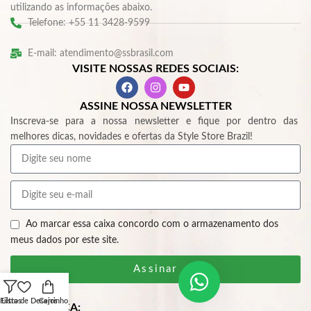
utilizando as informações abaixo.
Telefone: +55 11 3428-9599
E-mail: atendimento@ssbrasil.com
VISITE NOSSAS REDES SOCIAIS:
ASSINE NOSSA NEWSLETTER
Inscreva-se para a nossa newsletter e fique por dentro das
melhores dicas, novidades e ofertas da Style Store Brazil!
Ao marcar essa caixa concordo com o armazenamento dos
meus dados por este site.
Assinar
Filtros
Lista de Desejos
Carrinho
SEGURANÇA: