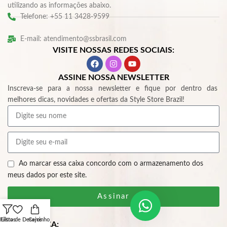
utilizando as informações abaixo.
Telefone: +55 11 3428-9599
E-mail: atendimento@ssbrasil.com
VISITE NOSSAS REDES SOCIAIS:
ASSINE NOSSA NEWSLETTER
Inscreva-se para a nossa newsletter e fique por dentro das
melhores dicas, novidades e ofertas da Style Store Brazil!
Ao marcar essa caixa concordo com o armazenamento dos
meus dados por este site.
Assinar
Filtros
Lista de Desejos
Carrinho
SEGURANÇA: