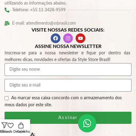
utilizando as informações abaixo.
Telefone: +55 11 3428-9599
E-mail: atendimento@ssbrasil.com
VISITE NOSSAS REDES SOCIAIS:
ASSINE NOSSA NEWSLETTER
Inscreva-se para a nossa newsletter e fique por dentro das
melhores dicas, novidades e ofertas da Style Store Brazil!
Ao marcar essa caixa concordo com o armazenamento dos
meus dados por este site.
Assinar
Filtros
Lista de Desejos
Carrinho
SEGURANÇA: