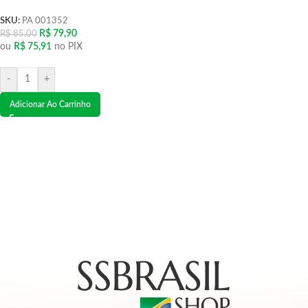
SKU:
PA 001352
R$
79,90
R$
85,00
ou
R$
75,91
no PIX
-
+
Adicionar Ao Carrinho